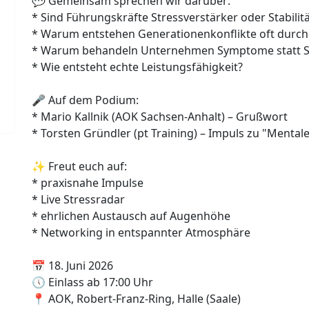
💬 Gemeinsam sprechen wir darüber:
* Sind Führungskräfte Stressverstärker oder Stabilit
* Warum entstehen Generationenkonflikte oft durch
* Warum behandeln Unternehmen Symptome statt 
* Wie entsteht echte Leistungsfähigkeit?
🎤 Auf dem Podium:
* Mario Kallnik (AOK Sachsen-Anhalt) – Grußwort
* Torsten Gründler (pt Training) – Impuls zu "Menta
✨ Freut euch auf:
* praxisnahe Impulse
* Live Stressradar
* ehrlichen Austausch auf Augenhöhe
* Networking in entspannter Atmosphäre
📅 18. Juni 2026
🕔 Einlass ab 17:00 Uhr
📍 AOK, Robert-Franz-Ring, Halle (Saale)